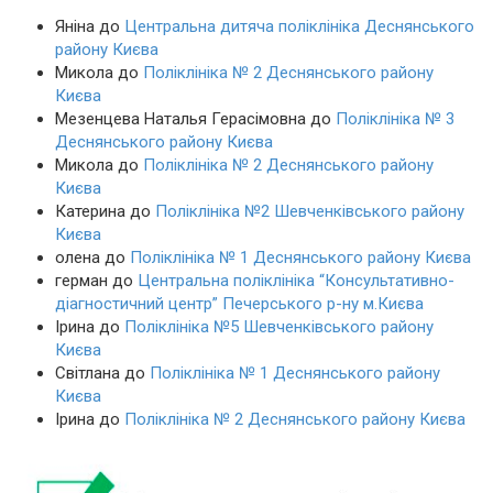
Яніна
до
Центральна дитяча поліклініка Деснянського
району Києва
Микола
до
Поліклініка № 2 Деснянського району
Києва
Мезенцева Наталья Герасімовна
до
Поліклініка № 3
Деснянського району Києва
Микола
до
Поліклініка № 2 Деснянського району
Києва
Катерина
до
Поліклініка №2 Шевченківського району
Києва
олена
до
Поліклініка № 1 Деснянського району Києва
герман
до
Центральна поліклініка “Консультативно-
діагностичний центр” Печерського р-ну м.Києва
Ірина
до
Поліклініка №5 Шевченківського району
Києва
Світлана
до
Поліклініка № 1 Деснянського району
Києва
Ірина
до
Поліклініка № 2 Деснянського району Києва