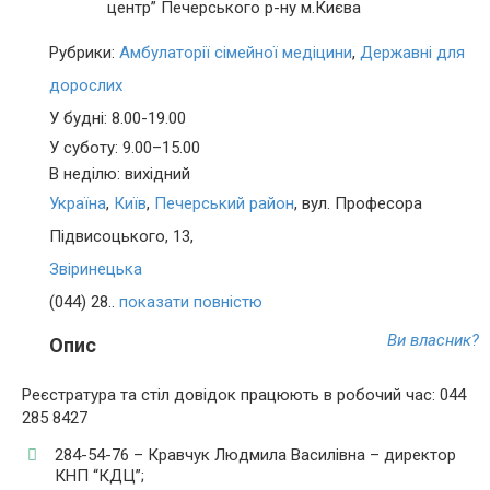
Рубрики:
Амбулаторії сімейної медіцини
,
Державні для
дорослих
У будні: 8.00-19.00
У суботу: 9.00–15.00
В неділю: вихідний
Україна
,
Київ
,
Печерський район
, вул. Професора
Підвисоцького, 13,
Звіринецька
(044) 28..
показати повністю
Ви власник?
Опис
Реєстратура та стіл довідок працюють в робочий час: 044
285 8427
284-54-76 – Кравчук Людмила Василівна – директор
КНП “КДЦ”;