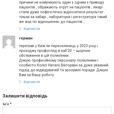
причини не комунікують один з одним з приводу
пацієнтів , ображають отрут на пацієнтів , лікарі
стали дуже пофігістично відноситися результат
тільки за хабарі , лабораторія і регестратура такий
же жах по відношенню до пацієнтів….
Відповісти
герман
переїхав у Київ як переселенець у 2023 році і
проходжу профогляд в каб.20 – щорічне
обстеження в цій поліклініки.
Дякую професійному персоналу полікліники і
особисто Колісі Наталії Вікторівні за дуже уважний
підхід до відвідувачей та зрозумілі поради. Дякую
Вам за Вашу роботу
Відповісти
Залишити відповідь
Ім'я
*