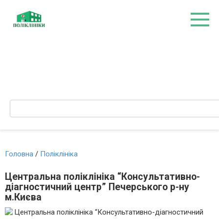
Перейти
до
вмісту
Search:
Головна
/
Поліклініка
Центральна поліклініка “Консультативно-
діагностичний центр” Печерського р-ну
м.Києва