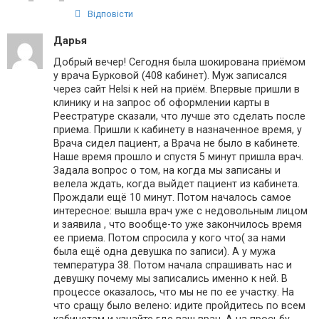
Відповісти
Дарья
Добрый вечер! Сегодня была шокирована приёмом
у врача Бурковой (408 кабинет). Муж записался
через сайт Helsi к ней на приём. Впервые пришли в
клинику и на запрос об оформлении карты в
Реестратуре сказали, что лучше это сделать после
приема. Пришли к кабинету в назначенное время, у
Врача сидел пациент, а Врача не было в кабинете.
Наше время прошло и спустя 5 минут пришла врач.
Задала вопрос о том, на когда мы записаны и
велела ждать, когда выйдет пациент из кабинета.
Прождали ещё 10 минут. Потом началось самое
интересное: вышла врач уже с недовольным лицом
и заявила , что вообще-то уже закончилось время
ее приема. Потом спросила у кого что( за нами
была ещё одна девушка по записи). А у мужа
температура 38. Потом начала спрашивать нас и
девушку почему мы записались именно к ней. В
процессе оказалось, что мы не по ее участку. На
что сращу было велено: идите пройдитесь по всем
кабинетам и узнайте где ваш врач. А на просьбу