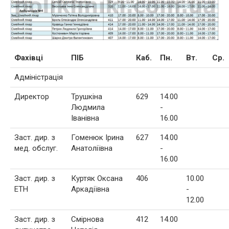
Фахівці
ПІБ
Каб.
Пн.
Вт.
Ср.
Адміністрація
Директор
Трушкіна
629
14.00
Людмила
-
Іванівна
16.00
Заст. дир. з
Гоменюк Ірина
627
14.00
мед. обслуг.
Анатоліївна
-
16.00
Заст. дир. з
Куртяк Оксана
406
10.00
ЕТН
Аркадіївна
-
12.00
Заст. дир. з
Смірнова
412
14.00