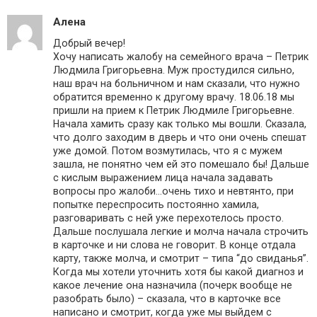
Алена
Добрый вечер!
Хочу написать жалобу на семейного врача – Петрик
Людмила Григорьевна. Муж простудился сильно,
наш врач на больничном и нам сказали, что нужно
обратится временно к другому врачу. 18.06.18 мы
пришли на прием к Петрик Людмиле Григорьевне.
Начала хамить сразу как только мы вошли. Сказала,
что долго заходим в дверь и что они очень спешат
уже домой. Потом возмутилась, что я с мужем
зашла, не понятно чем ей это помешало бы! Дальше
с кислым выражением лица начала задавать
вопросы про жалоби…очень тихо и невтянто, при
попытке переспросить постоянно хамила,
разговаривать с ней уже перехотелось просто.
Дальше послушала легкие и молча начала строчить
в карточке и ни слова не говорит. В конце отдала
карту, также молча, и смотрит – типа “до свиданья”.
Когда мы хотели уточнить хотя бы какой диагноз и
какое лечение она назначила (почерк вообще не
разобрать было) – сказала, что в карточке все
написано и смотрит, когда уже мы выйдем с