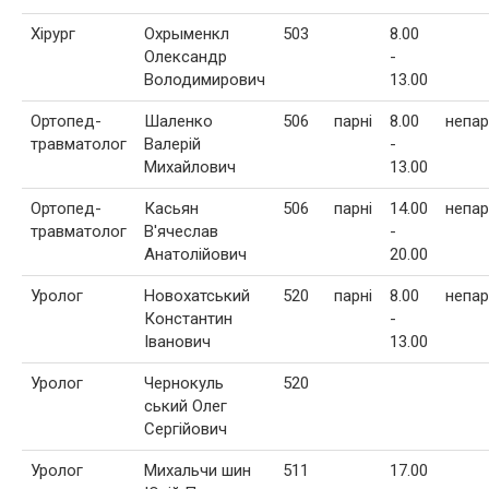
Хірург
Охрыменкл
503
8.00
Олександр
-
Володимирович
13.00
Ортопед-
Шаленко
506
парні
8.00
непар
травматолог
Валерій
-
Михайлович
13.00
Ортопед-
Касьян
506
парні
14.00
непар
травматолог
В'ячеслав
-
Анатолійович
20.00
Уролог
Новохатський
520
парні
8.00
непар
Константин
-
Іванович
13.00
Уролог
Чернокуль
520
ський Олег
Сергійович
Уролог
Михальчи шин
511
17.00