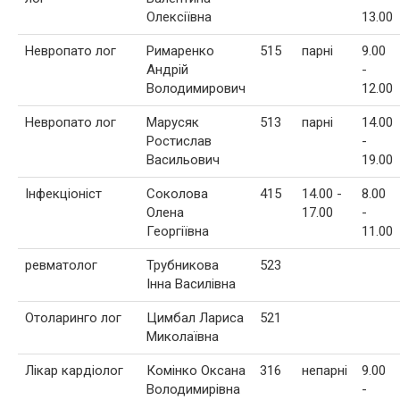
Олексіївна
13.00
Невропато лог
Римаренко
515
парні
9.00
Андрій
-
Володимирович
12.00
Невропато лог
Марусяк
513
парні
14.00
Ростислав
-
Васильович
19.00
Інфекціоніст
Соколова
415
14.00 -
8.00
Олена
17.00
-
Георгіївна
11.00
ревматолог
Трубникова
523
Інна Василівна
Отоларинго лог
Цимбал Лариса
521
Миколаївна
Лікар кардіолог
Комінко Оксана
316
непарні
9.00
Володимирівна
-