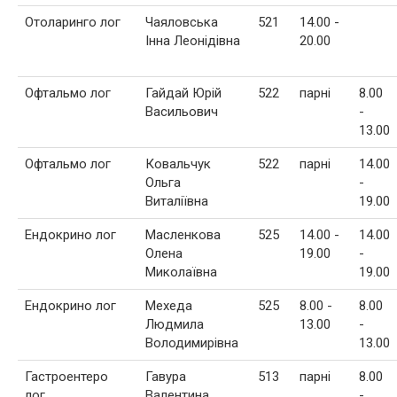
Отоларинго лог
Чаяловська
521
14.00 -
Інна Леонідівна
20.00
Офтальмо лог
Гайдай Юрій
522
парні
8.00
Васильович
-
13.00
Офтальмо лог
Ковальчук
522
парні
14.00
Ольга
-
Виталіївна
19.00
Ендокрино лог
Масленкова
525
14.00 -
14.00
Олена
19.00
-
Миколаївна
19.00
Ендокрино лог
Мехеда
525
8.00 -
8.00
Людмила
13.00
-
Володимирівна
13.00
Гастроентеро
Гавура
513
парні
8.00
лог
Валентина
-