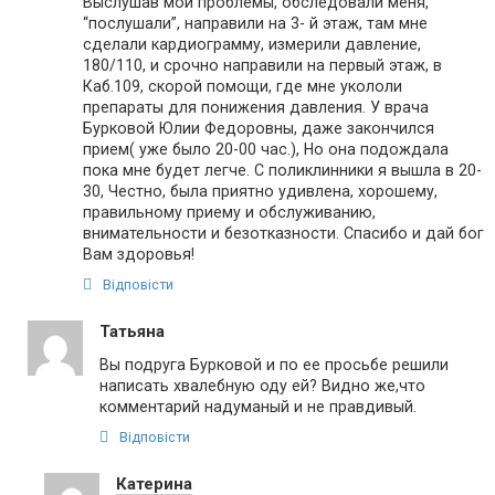
Выслушав мои проблемы, обследовали меня,
“послушали”, направили на 3- й этаж, там мне
сделали кардиограмму, измерили давление,
180/110, и срочно направили на первый этаж, в
Каб.109, скорой помощи, где мне укололи
препараты для понижения давления. У врача
Бурковой Юлии Федоровны, даже закончился
прием( уже было 20-00 час.), Но она подождала
пока мне будет легче. С поликлинники я вышла в 20-
30, Честно, была приятно удивлена, хорошему,
правильному приему и обслуживанию,
внимательности и безотказности. Спасибо и дай бог
Вам здоровья!
Відповісти
Татьяна
Вы подруга Бурковой и по ее просьбе решили
написать хвалебную оду ей? Видно же,что
комментарий надуманый и не правдивый.
Відповісти
Катерина