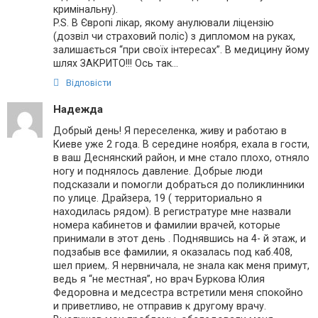
кримінальну).
P.S. В Європі лікар, якому анулювали ліцензію
(дозвіл чи страховий поліс) з дипломом на руках,
залишається “при своїх інтересах”. В медицину йому
шлях ЗАКРИТО!!! Ось так…
Відповісти
Надежда
Добрый день! Я переселенка, живу и работаю в
Киеве уже 2 года. В середине ноября, ехала в гости,
в ваш Деснянский район, и мне стало плохо, отняло
ногу и поднялось давление. Добрые люди
подсказали и помогли добраться до поликлинники
по улице. Драйзера, 19 ( территориально я
находилась рядом). В регистратуре мне назвали
номера кабинетов и фамилии врачей, которые
принимали в этот день . Поднявшись на 4- й этаж, и
подзабыв все фамилии, я оказалась под каб.408,
шел прием,. Я нервничала, не знала как меня примут,
ведь я “не местная”, но врач Буркова Юлия
Федоровна и медсестра встретили меня спокойно
и приветливо, не отправив к другому врачу.