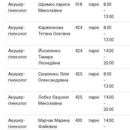
Акушер-
Шрамко лариса
418
парні
8.00
гінеколог
Миколаївна
-
13.00
Акушер-
Карженкова
424
парні
8.00
гінеколог
Тетяна Олегівна
-
13.00
Акушер-
Йосипенко
424
парні
14.00
гінеколог
Тамара
-
Леонідівна
20.00
Акушер-
Сікаленко Лілія
425
парні
8.00
гінеколог
Олександрівна
-
13.00
Акушер-
Лобко Євдокія
425
парні
14.00
гінеколог
Миколаївна
-
20.00
Акушер-
Марчак Марина
430
парні
14.00
гінеколог
Файківна
-