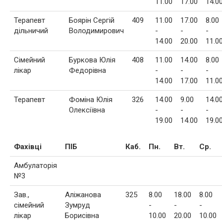
11.00
17.00
14.0
Терапевт
Боярін Сергій
409
11.00
17.00
8.00
дільничий
Володимирович
-
-
-
14.00
20.00
11.0
Сімейний
Буркова Юлія
408
11.00
14.00
8.00
лікар
Федорівна
-
-
-
14.00
17.00
11.0
Терапевт
Фоміна Юлія
326
14.00
9.00
14.0
Олексіївна
-
-
-
19.00
14.00
19.0
Фахівці
ПІБ
Каб.
Пн.
Вт.
Ср.
Амбулаторія
№3
Зав.,
Аліжанова
325
8.00
18.00
8.00
сімейний
Зумруд
-
-
-
лікар
Борисівна
10.00
20.00
10.00