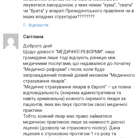
лікуватися закордоном, у яких немає “кума”, “свата”
чи “брата” у апараті Президентського правління чи в
інших владних структурах????????
Відповісти
Світлана
Доброго дня!
Щодо дієвості “МЕДИЧНОЇ РЕФОРМИ”: наші
громадяни лише тоді відчують різницю між
медичними послугами, що надавалися до початку
“Медичної реформи” і після, коли буде
запроваджений повний дієвий механізм “Медичного
страхування лікарів”.
“Медичне страхування лікарів в Європі” – це повна
відповідальність (зокрема адміністративна та
навіть кримінальна) кожного окремого лікаря за
пацієнтів, яких він лікує протягом своєї медичної
практики.
Тобто, кожний лікар має право займатися
медичною практикою лише за наявності діючої
ліцензії (дозволу чи страхового полісу). Дана
ліцензія є строковою протягом 1-го року та