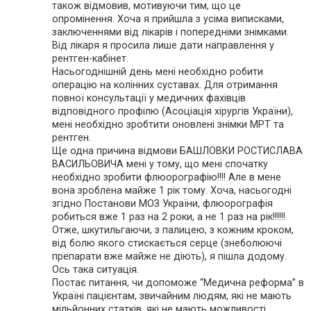
також відмовив, мотивуючи тим, що це
опромінення. Хоча я прийшла з усіма виписками,
заключеннями від лікарів і попередніми знімками.
Від лікаря я просила лише дати направлення у
рентген-кабінет.
Насьогоднішній день мені необхідно робити
операцію на колінних суставах. Для отримання
повної консультації у медичних фахівців
відповідного профілю (Асоціація хірургів України),
мені необхідно зробтити оновлені знімки МРТ та
рентген.
Ще одна причина відмови БАШЛОВКИ РОСТИСЛАВА
ВАСИЛЬОВИЧА мені у тому, що мені спочатку
необхідно зробити флюорографію!!!! Але в мене
вона зроблена майже 1 рік тому. Хоча, насьогодні
згідно Постанови МОЗ України, флюорографія
робиться вже 1 раз на 2 роки, а не 1 раз на рік!!!!!!
Отже, шкутильгаючи, з палицею, з кожним кроком,
від болю якого стискається серце (знеболюючі
препарати вже майже не діють), я пішла додому.
Ось така ситуація.
Постає питання, чи допоможе “Медична реформа” в
Україні пацієнтам, звичайним людям, які не мають
мільйонних статків, які не мають можливості