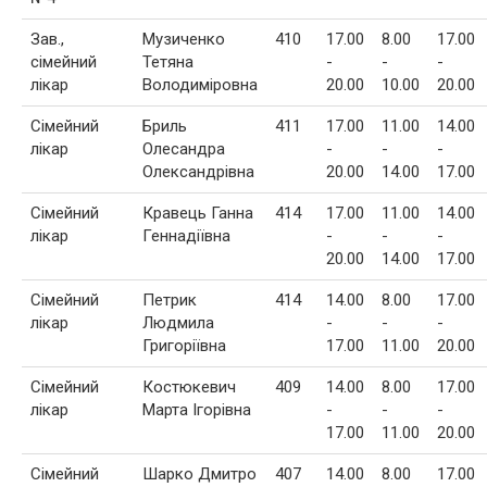
Зав.,
Музиченко
410
17.00
8.00
17.00
сімейний
Тетяна
-
-
-
лікар
Володиміровна
20.00
10.00
20.00
Сімейний
Бриль
411
17.00
11.00
14.00
лікар
Олесандра
-
-
-
Олександрівна
20.00
14.00
17.00
Сімейний
Кравець Ганна
414
17.00
11.00
14.00
лікар
Геннадіївна
-
-
-
20.00
14.00
17.00
Сімейний
Петрик
414
14.00
8.00
17.00
лікар
Людмила
-
-
-
Григоріївна
17.00
11.00
20.00
Сімейний
Костюкевич
409
14.00
8.00
17.00
лікар
Марта Ігорівна
-
-
-
17.00
11.00
20.00
Сімейний
Шарко Дмитро
407
14.00
8.00
17.00