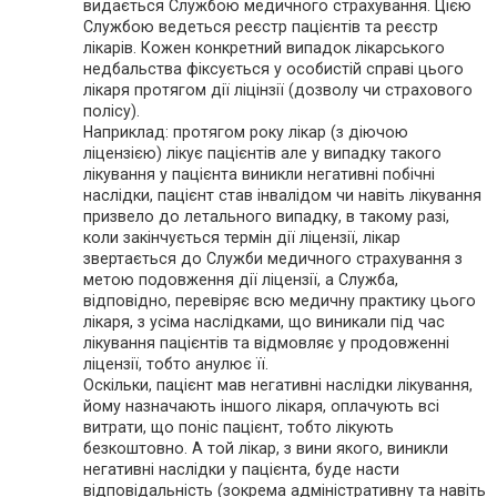
видається Службою медичного страхування. Цією
Службою ведеться реєстр пацієнтів та реєстр
лікарів. Кожен конкретний випадок лікарського
недбальства фіксується у особистій справі цього
лікаря протягом дії ліцінзії (дозволу чи страхового
полісу).
Наприклад: протягом року лікар (з діючою
ліцензією) лікує пацієнтів але у випадку такого
лікування у пацієнта виникли негативні побічні
наслідки, пацієнт став інвалідом чи навіть лікування
призвело до летального випадку, в такому разі,
коли закінчується термін дії ліцензії, лікар
звертається до Служби медичного страхування з
метою подовження дії ліцензії, а Служба,
відповідно, перевіряє всю медичну практику цього
лікаря, з усіма наслідками, що виникали під час
лікування пацієнтів та відмовляє у продовженні
ліцензії, тобто анулює її.
Оскільки, пацієнт мав негативні наслідки лікування,
йому назначають іншого лікаря, оплачують всі
витрати, що поніс пацієнт, тобто лікують
безкоштовно. А той лікар, з вини якого, виникли
негативні наслідки у пацієнта, буде насти
відповідальність (зокрема адміністративну та навіть