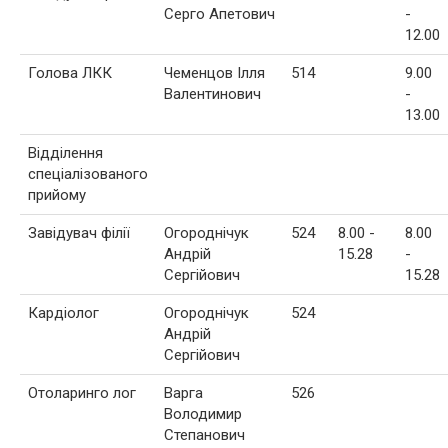
Серго Апетович
-
12.00
Голова ЛКК
Чеменцов Ілля
514
9.00
Валентинович
-
13.00
Відділення
спеціалізованого
прийому
Завідувач філії
Огороднічук
524
8.00 -
8.00
Андрій
15.28
-
Сергійович
15.28
Кардіолог
Огороднічук
524
Андрій
Сергійович
Отоларинго лог
Варга
526
Володимир
Степанович