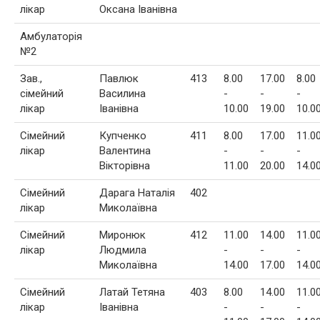
лікар
Оксана Іванівна
Амбулаторія
№2
Зав.,
Павлюк
413
8.00
17.00
8.00
сімейний
Василина
-
-
-
лікар
Іванівна
10.00
19.00
10.0
Сімейний
Купченко
411
8.00
17.00
11.0
лікар
Валентина
-
-
-
Вікторівна
11.00
20.00
14.0
Сімейний
Дарага Наталія
402
лікар
Миколаївна
Сімейний
Миронюк
412
11.00
14.00
11.0
лікар
Людмила
-
-
-
Миколаївна
14.00
17.00
14.0
Сімейний
Латай Тетяна
403
8.00
14.00
11.0
лікар
Іванівна
-
-
-