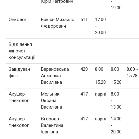
Юрій Петрович
-
19.00
Онколог
Бакієв Михайло
511
17.00
Федорович
-
20.00
Відділення
жіночої
консультації
Завідувач
Барановська
420
8.00
8.00
8.00 -
філії
Анжеліка
-
-
15.28
Василівна
15.28
15.28
Акушер-
Мельник
417
парні
8.00
гінеколог
Оксана
-
Василівна
13.00
Акушер-
Єгорова
417
парні
14.00
гінеколог
Валентина
-
Іванівна
20.00