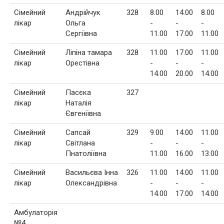
Сімейний
Андрійчук
328
8.00
14.00
8.00
лікар
Ольга
-
-
-
Сергіївна
11.00
17.00
11.00
Сімейний
Ліпіна тамара
328
11.00
17.00
11.00
лікар
Орестівна
-
-
-
14.00
20.00
14.00
Сімейний
Пасєка
327
лікар
Наталія
Євгеніївна
Сімейний
Сапсай
329
9.00
14.00
11.00
лікар
Світлана
-
-
-
Пнатоліївна
11.00
16.00
13.00
Сімейний
Васильєва Інна
326
11.00
14.00
11.00
лікар
Олександрівна
-
-
-
14.00
17.00
14.00
Амбулаторія
№4