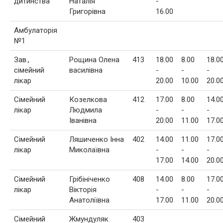
дитинства
Наталія
-
Григорівна
16.00
Амбулаторія
№1
Зав.,
Рощина Олена
413
18.00
8.00
18.0
сімейний
василівна
-
-
-
лікар
20.00
10.00
20.0
Сімейний
Козелкова
412
17.00
8.00
14.0
лікар
Людмила
-
-
-
Іванівна
20.00
11.00
17.0
Сімейний
Ляшиченко Інна
402
14.00
11.00
17.0
лікар
Миколаївна
-
-
-
17.00
14.00
20.0
Сімейний
Грібініченко
408
14.00
8.00
17.0
лікар
Вікторія
-
-
-
Анатоліївна
17.00
11.00
20.0
Сімейний
Жмундуляк
403