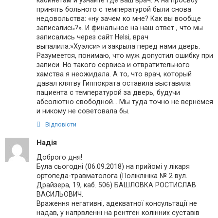
принять больного с температурой были снова
недовольства: «ну зачем ко мне? Как вы вообще
записались?». И финальное на наш ответ , что мы
записались через сайт Helsi, врач
выпалила:»Хуэлси» и закрыла перед нами дверь.
Разумеется, понимаю, что муж допустил ошибку при
записи. Но такого сервиса и отвратительного
хамства я неожидала. А то, что врач, который
давал клятву Гиппократа оставила выставила
пациента с температурой за дверь, будучи
абсолютно свободной… Мы туда точно не вернёмся
и никому не советовала бы.
Відповісти
Надія
Доброго дня!
Була сьогодні (06.09.2018) на прийомі у лікаря
ортопеда-травматолога (Поліклініка № 2 вул.
Драйзера, 19, каб. 506) БАШЛОВКА РОСТИСЛАВ
ВАСИЛЬОВИЧ.
Враження негативні, адекватної консультації не
надав, у напрвленні на рентген колінних суставів