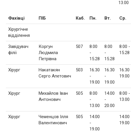
13.00
Фахівці
ПІБ
Каб.
Пн.
Вт.
Ср.
Хірургічне
відділення
Завідувач
Коргун
507
8.00
8.00
8.00 -
філії
Людмила
-
-
15.28
Петрівна
15.28
15.28
Хірург
Накатакян
503
16.30
16.30
16.30 
Серго Апетович
-
-
19.00
19.00
19.00
Хірург
Михайлов Іван
505
8.00
14.00
8.00 -
Антонович
-
-
13.00
13.00
20.00
Хірург
Чеменцов Ілля
505
14.00
14.00 
Валентинович
-
19.00
19.00