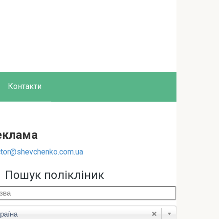
Контакти
еклама
tor@shevchenko.com.ua
Пошук полікліник
раїна