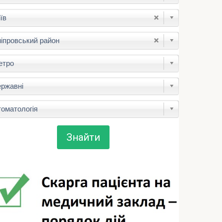
їв
іпровський район
етро
ржавні
оматологія