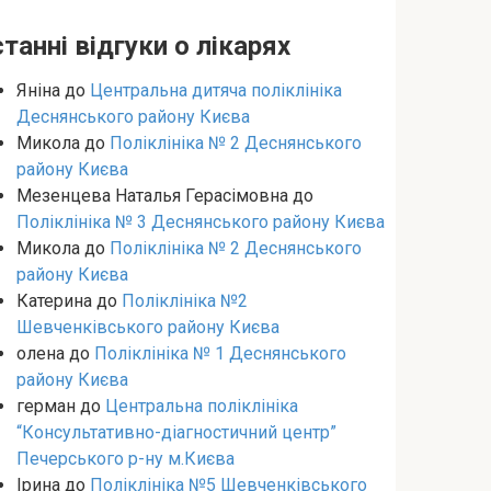
танні відгуки о лікарях
Яніна
до
Центральна дитяча поліклініка
Деснянського району Києва
Микола
до
Поліклініка № 2 Деснянського
району Києва
Мезенцева Наталья Герасімовна
до
Поліклініка № 3 Деснянського району Києва
Микола
до
Поліклініка № 2 Деснянського
району Києва
Катерина
до
Поліклініка №2
Шевченківського району Києва
олена
до
Поліклініка № 1 Деснянського
району Києва
герман
до
Центральна поліклініка
“Консультативно-діагностичний центр”
Печерського р-ну м.Києва
Ірина
до
Поліклініка №5 Шевченківського