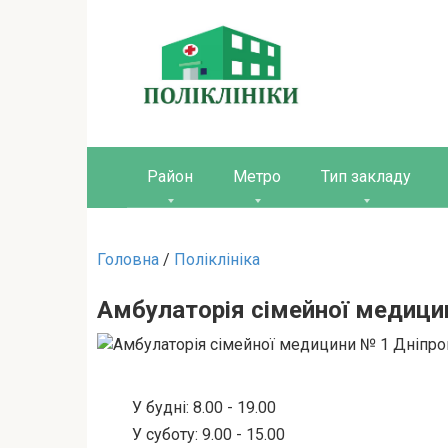
Перейти
до
вмісту
Район
Метро
Тип закладу
Головна
/
Поліклініка
Амбулаторія сімейної медици
У будні: 8.00 - 19.00
У суботу: 9.00 - 15.00