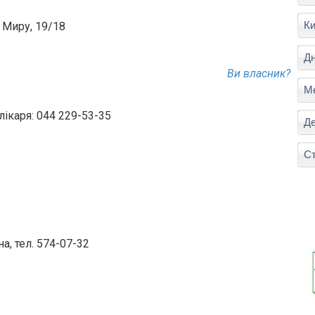
Ки
. Миру, 19/18
Дн
Ви власник?
М
ікаря: 044 229-53-35
Де
Ст
а, тел. 574-07-32