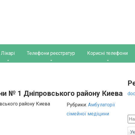
Лікарі
Телефони реєстратур
Корисні телефони
Р
ни № 1 Дніпровського району Киева
doc
Рубрики:
Амбулаторії
сімейної медіцини
Ук