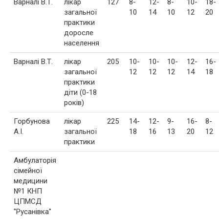
Варналі В.Т.
лікар
127
8-
12-
8-
10-
18-
загальної
10
14
10
12
20
практики
доросле
населення
Варналі В.Т.
лікар
205
10-
10-
10-
12-
16-
загальної
12
12
12
14
18
практики
діти (0-18
років)
Горбунова
лікар
225
14-
12-
9-
16-
8-
А.І.
загальної
18
16
13
20
12
практики
Амбулаторія
сімейної
медицини
№1 КНП
ЦПМСД
"Русанівка"