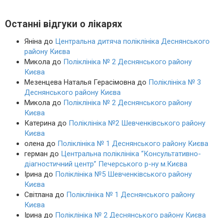
Останні відгуки о лікарях
Яніна
до
Центральна дитяча поліклініка Деснянського
району Києва
Микола
до
Поліклініка № 2 Деснянського району
Києва
Мезенцева Наталья Герасімовна
до
Поліклініка № 3
Деснянського району Києва
Микола
до
Поліклініка № 2 Деснянського району
Києва
Катерина
до
Поліклініка №2 Шевченківського району
Києва
олена
до
Поліклініка № 1 Деснянського району Києва
герман
до
Центральна поліклініка “Консультативно-
діагностичний центр” Печерського р-ну м.Києва
Ірина
до
Поліклініка №5 Шевченківського району
Києва
Світлана
до
Поліклініка № 1 Деснянського району
Києва
Ірина
до
Поліклініка № 2 Деснянського району Києва