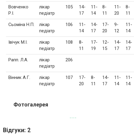
Вовченко
лікар
105
14-
11-
8-
11-
8-
Р.І.
педіатр
17
14
11
20
11
Сьоміна Н.П.
лікар
106
11-
14-
17-
9-
11-
педіатр
14
17
20
12
14
Івічук М.І.
лікар
108
8-
17-
12-
14-
14-
педіатр
11
19
15
17
17
Рапп. Л.А.
лікар
206
педіатр
Вінник А.Г.
лікар
107
17-
8-
14-
11-
11-
педіатр
20
11
17
14
14
Фотогалерея
Відгуки: 2