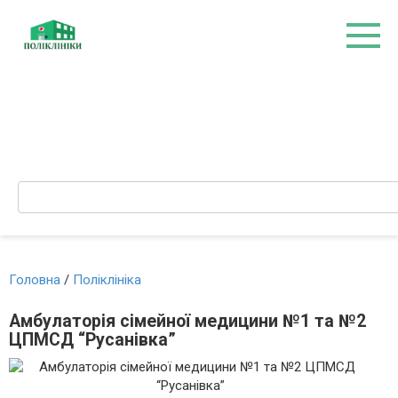
Перейти
до
вмісту
Search:
Головна
/
Поліклініка
Амбулаторія сімейної медицини №1 та №2
ЦПМСД “Русанівка”