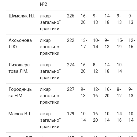
№2
Шумеляк Н.І.
лікар
226
16-
9-
14-
9-
9-
загальної
20
13
18
13
13
практики
Аксьонова
лікар
222
13-
10-
9-
15-
12-
Л.Ю.
загальної
17
14
13
19
16
практики
Лихошерс
лікар
224
16-
8-
14-
10-
това Л.М.
загальної
20
12
18
14
практики
Городниць
лікар
227
9-
12-
16-
8-
9-
ка Н.М.
загальної
13
16
20
12
13
практики
Масюк В.Т.
лікар
129
10-
16-
10-
14-
10-
загальної
14
20
14
16
14
практики