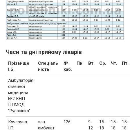
Часи та дні прийому лікарів
Прізвище
Спеціаль
№
Пн.
Вт.
Ср.
Чт.
Пт.
І.Б.
ність
каб.
Амбулаторія
сімейної
медицини
№2 КНП
ЦПМСД
"Русанівка"
Кучерява
зав.
126
9-
15-
15-
15-
І.П.
амбулат.
12
18
18
18