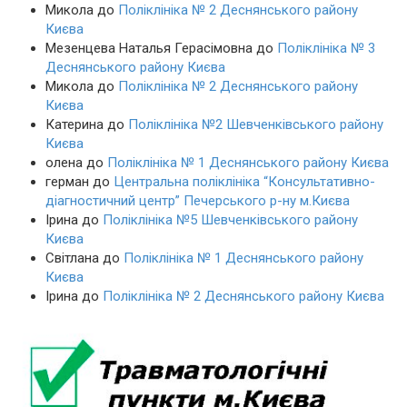
Микола
до
Поліклініка № 2 Деснянського району
Києва
Мезенцева Наталья Герасімовна
до
Поліклініка № 3
Деснянського району Києва
Микола
до
Поліклініка № 2 Деснянського району
Києва
Катерина
до
Поліклініка №2 Шевченківського району
Києва
олена
до
Поліклініка № 1 Деснянського району Києва
герман
до
Центральна поліклініка “Консультативно-
діагностичний центр” Печерського р-ну м.Києва
Ірина
до
Поліклініка №5 Шевченківського району
Києва
Світлана
до
Поліклініка № 1 Деснянського району
Києва
Ірина
до
Поліклініка № 2 Деснянського району Києва