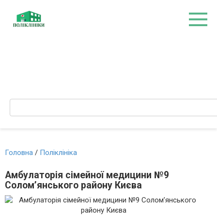
Перейти
до
вмісту
Search:
Головна
/
Поліклініка
Амбулаторія сімейної медицини №9
Солом’янського району Києва