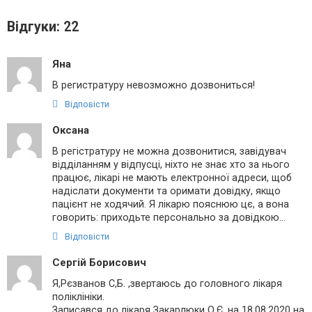
Відгуки: 22
Яна
В регистратуру невозможно дозвониться!
Відповісти
Оксана
В регістратуру не можна дозвонитися, завідувач
відділанням у відпусці, ніхто не знає хто за нього
працює, лікарі не мають електронної адреси, щоб
надіслати документи та оримати довідку, якщо
пацієнт не ходячий. Я лікарю пояснюю цє, а вона
говорить: приходьте персонально за довідкою…
Відповісти
Сергій Борисович
Я,Рєзванов С,Б. ,звертаюсь до головного лікаря
поліклініки.
Записався до лікаря Закарлюки О.Є. на 18.08.2020 на