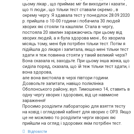
цьому лікар , що приймає міг би виходити і казати ,
що ті люди , що тільки тест ставали окремо , в
окрему чергу. Я здавала тест у понеділок 28.09.2020
р. прийшла о 10-00 години і побачила 30 людей
хворих які стояли та кашляли. Стала в чергу,
постояла 20 хвилин заражаючись при цьому від
хворих людей, а я була здорова мені , бо хворила
місяць тому, мені був потрібен тільки тест. Потім я
підійшла до лікаря і запитала, якщо мені тільки тест
здати я теж повинна стояти у такий великий черзі?
Вона сказала ні, заходьте. При цьому інша жінка, що
сиділа поряд, сказала, що їй теж тільки тест здати, і
вона здорова,
але вона вистояла в черзі півтори години.
Дозвольте запитати, навіщо поліклініка
Оболонського району, вул. Тимошенко 14, ставить в
одну чергу хворих і здорових, від це навмисне
зараження!
Просимо розділити лабораторію для взяття тесту
на ковід і оглядовий кабінет для хворих с ОРЗ. Якщо
це не можливо то розділити черги хворих які
прийшли на огляд і здорових якім потрібен тест.
Відповісти