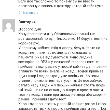
Если все так сложно то почему бы не ввести
электронную запись к доктору который тебе нужен.
Відповісти
Виктория
Доброго дня!
Хочу розповісти як у Оболонський поліклініки
розташований по вул. Тимошенко 14 беруть тести на
короновірус.
У першому кабінеті вхід з двору, беруть тести на
ковід і не тільки тести, але іще і оглядають
пацієнтів. Як це відбувається: якщо людина
захворіла на ОРЗ її участковий терапевт вже не
приймає , а відправляє у першій кабінет де її повинні
оглянути та взяти аналіз на ковід. Людей приймає
один лікар і медсестра дуже повільно , бо поки
огляне , приміряє температуру і тд. Це все займає
багато часу. Сюди ж у перший кабінет стоять люди
які прийшли не на огляд до лікаря а просто здати
тест на ковід, і вони при цьому не хворі або хворіли
раніше і прийшли здати тест.
Хворі і здорові стоять у першій кабінет разом і хворі
заражають тих хто просто прийшов здати тест. При