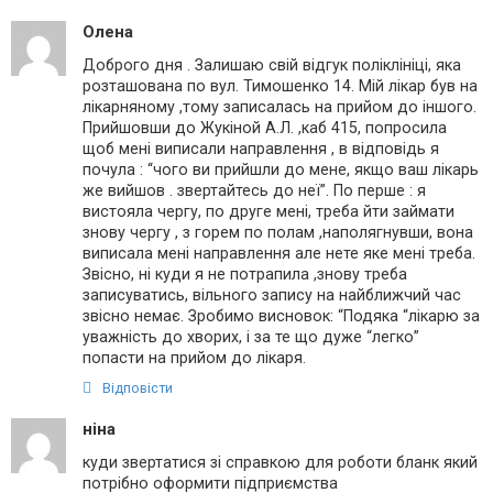
Олена
Доброго дня . Залишаю свій відгук поліклініці, яка
розташована по вул. Тимошенко 14. Мій лікар був на
лікарняному ,тому записалась на прийом до іншого.
Прийшовши до Жукіной А.Л. ,каб 415, попросила
щоб мені виписали направлення , в відповідь я
почула : “чого ви прийшли до мене, якщо ваш лікарь
же вийшов . звертайтесь до неї”. По перше : я
вистояла чергу, по друге мені, треба йти займати
знову чергу , з горем по полам ,наполягнувши, вона
виписала мені направлення але нете яке мені треба.
Звісно, ні куди я не потрапила ,знову треба
записуватись, вільного запису на найближчий час
звісно немає. Зробимо висновок: “Подяка “лікарю за
уважність до хворих, і за те що дуже “легко”
попасти на прийом до лікаря.
Відповісти
ніна
куди звертатися зі справкою для роботи бланк який
потрібно оформити підприємства