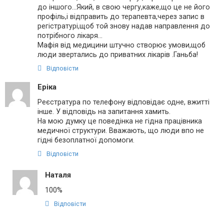
до іншого…Який, в свою чергу,каже,що це не його
профіль,і відправить до терапевта,через запис в
регістратурі,щоб той знову надав направлення до
потрібного лікаря…
Мафія від медицини штучно створює умови,щоб
люди звертались до приватних лікарів .Ганьба!
Відповісти
Еріка
Реєстратура по телефону відповідає одне, вжитті
інше. У відповідь на запитання хамить.
На мою думку це поведінка не гідна працівника
медичної структури. Вважають, що люди впо не
гідні безоплатної допомоги.
Відповісти
Наталя
100%
Відповісти