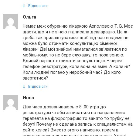
Відповісти
Ольга
Немає меж обуренню лікаркою Ахполовою Т. В. Моє
щастя, що я не з нею підписала декларацію. Це ж
треба так прилаштуватися, щоб під час епідемії не
можна було отримати консультацію сімейної
лікарки! Дві мої знайомі намагалися зв’язатися по
мобільному: то не бере слухавку, то поза зоною.
Єдиний варіант отримати консультацію – через
телефон реєстратури, коли вона на зміні. А коли ні?
Коли людині погано у неробочий час? До кого
звертатися?
Відповісти
Инна
Два часа дозваниваюсь с 8 :00 утра до
регистратуры чтобы записаться по направлению
терапевта на флюрографию:то занято то трубку не
берут! Почему не сделана запись к специалистам на
сайте хелси? Вместо этого написано: прием в
порядке очереди у каждого рентгенолога. Ужас!