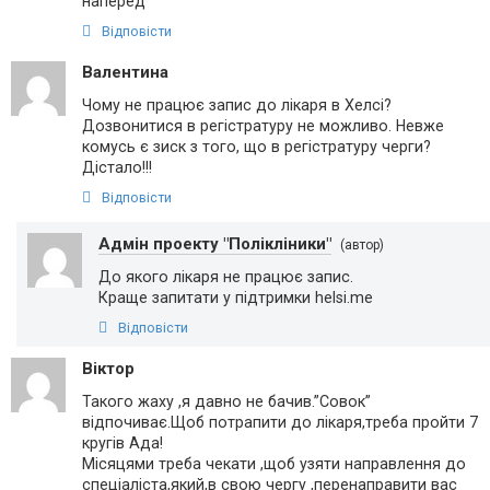
наперед
Відповісти
Валентина
Чому не працює запис до лікаря в Хелсі?
Дозвонитися в регістратуру не можливо. Невже
комусь є зиск з того, що в регістратуру черги?
Дістало!!!
Відповісти
Адмін проекту "Полікліники"
(автор)
До якого лікаря не працює запис.
Краще запитати у підтримки helsi.me
Відповісти
Віктор
Такого жаху ,я давно не бачив.”Совок”
відпочиває.Щоб потрапити до лікаря,треба пройти 7
кругів Ада!
Місяцями треба чекати ,щоб узяти направлення до
спеціаліста,який,в свою чергу ,перенаправити вас