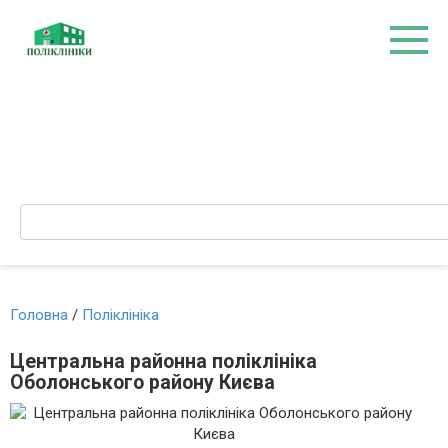
Перейти
до
вмісту
Search:
Головна
/
Поліклініка
Центральна районна поліклініка
Оболонського району Києва