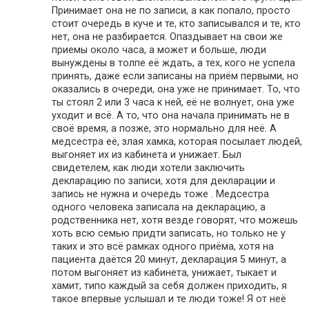
Принимает она не по записи, а как попало, просто
стоит очередь в куче и те, кто записывался и те, кто
нет, она не разбирается. Опаздывает на свои же
приемы около часа, а может и больше, люди
вынуждены в толпе её ждать, а тех, кого не успела
принять, даже если записаны на приём первыми, но
оказались в очереди, она уже не принимает. То, что
ты стоял 2 или 3 часа к ней, её не волнует, она уже
уходит и всё. А то, что она начала принимать не в
своё время, а позже, это нормально для неё. А
медсестра её, злая хамка, которая посылает людей,
выгоняет их из кабинета и унижает. Был
свидетелем, как люди хотели заключить
декларацию по записи, хотя для декларации и
запись не нужна и очередь тоже . Медсестра
одного человека записала на декларацию, а
родственника нет, хотя везде говорят, что можешь
хоть всю семью придти записать, но только не у
таких и это всё рамках одного приёма, хотя на
пациента даётся 20 минут, декларация 5 минут, а
потом выгоняет из кабинета, унижает, тыкает и
хамит, типо каждый за себя должен приходить, я
такое впервые услышал и те люди тоже! Я от неё