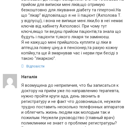
прийом для виписки мені ліків,що отримую
безкоштовно для лікування діабету та гіпертонії.На
що “лікар” відповіла,що я не її пацієнт (Ахполова Т.
у відпусці), і вона не випише мені ліки,бо в неї немає
ключів від кабінету Ахполової. При чому тут
ключі,якщо ти ведеш прийом пацієнтів,та знала що
будуть і пацієнти ті,якого лікаря ти замінюєш.
Я не кажу,що мені прийшлось купляти ці ліки в
аптеці,за повну ціну,а я пенсіонер,та рахую кожну
копійку,та ще й змарнував час і нерви при бесіді з
такою “лікаркою”.
Відповісти
Наталія
Я возмущена до неприличия, что бы записаться к
доктору на приём уже по направлению терапевта,
нужно пройти круги ада, день звонить в
регистратуру и не факт что дозвонишься, неужели
трудно поставить несколько телефонных аппаратов
и облегчить жизнь людям как молодым так и
пожилым. Неужели руководство (главный врач)
поликлиники не знает о проблеме регистратуры?