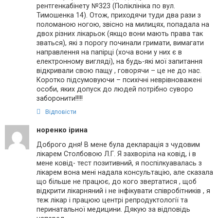
рентгенкабінету №323 (Поліклініка по вул.
Тимошенка 14). Отож, приходячи туди два рази з
поломаною ногою, звісно на милицях, попадала на
двох різних лікарьок (якщо вони мають права так
зваться), які з порогу починали гримати, вимагати
направлення на папірці (хоча вони у них є в
електронному вигляді), на будь-які мої запитання
відкривали свою пащу , говорячи – це не до нас.
Коротко підсумовуючи – психічні неврівноважені
особи, яких допуск до людей потрібно суворо
заборонити!!!!!
Відповісти
норенко ірина
Доброго дня! В мене була декларація з чудовим
лікарем Столбовою Л.Г. Я захворіла на ковід, і в
мене ковід- тест позитивний, я поспілкуавалась з
лікарем вона мені надала консультацію, але сказала
що більше не працює, до кого звертатися , щоб
відкрити лікарняний і не інфікувати співробітників , я
теж лікар і працюю центрі репродуктології та
перинатальної медицини. Дякую за відповідь