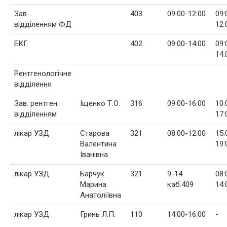
Зав.
403
09:00-12:00
09:
відділенням ФД
12:
ЕКГ
402
09:00-14:00
09:
14:
Рентгенологічне
відділення
Зав. рентген.
Іщенко Т.О.
316
09:00-16:00
10:
відділенням
17:
лікар УЗД
Старова
321
08:00-12:00
15:
Валентина
19:
Іванівна
лікар УЗД
Барчук
321
9-14
08:
Марина
каб.409
14:
Анатоліївна
лікар УЗД
Гринь Л.П.
110
14:00-16:00
-