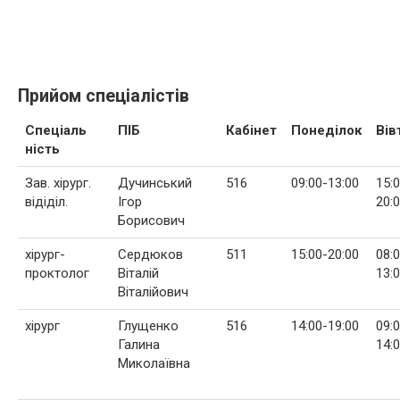
Прийом спеціалістів
Спеціаль
ПІБ
Кабінет
Понеділок
Вів
ність
Зав. хірург.
Дучинський
516
09:00-13:00
15:
відіділ.
Ігор
20:
Борисович
хірург-
Сердюков
511
15:00-20:00
08:
проктолог
Віталій
13:
Віталійович
хірург
Глущенко
516
14:00-19:00
09:
Галина
14:
Миколаївна