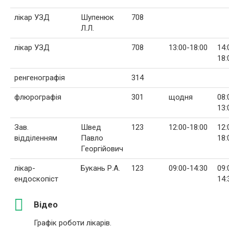
лікар УЗД
Шупенюк
708
Л.Л.
лікар УЗД
708
13:00-18:00
14:
18:
ренгенографія
314
флюрографія
301
щодня
08:
13:
Зав.
Швед
123
12:00-18:00
12:
відділенням
Павло
18:
Георгійович
лікар-
Букань Р.А.
123
09:00-14:30
09:
ендоскопіст
14:
Відео
Графік роботи лікарів.