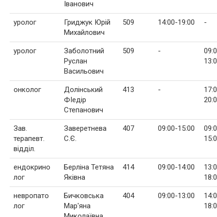
Іванович
уролог
Гриджук Юрій
509
14:00-19:00
-
Михайлович
уролог
Заболотний
509
-
09:
Руслан
13:
Васильович
онколог
Долінський
413
-
17:
ФІедір
20:
Степанович
Зав.
Заверетнева
407
09:00-15:00
09:
терапевт.
С.Є.
15:
відділ.
ендокрино
Берліна Тетяна
414
09:00-14:00
13:
лог
Яківна
18:
невропато
Бичковська
404
09:00-13:00
14:
лог
Мар'яна
18:
Миколаївна