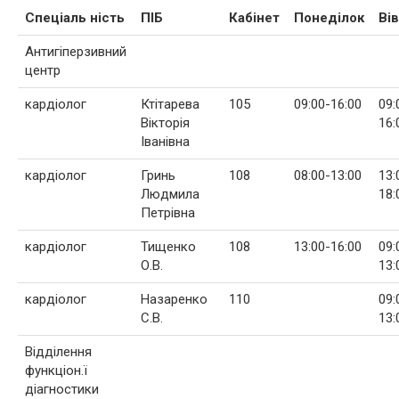
Спеціаль ність
ПІБ
Кабінет
Понеділок
Ві
Антигіперзивний
центр
кардіолог
Ктітарева
105
09:00-16:00
09:
Вікторія
16:
Іванівна
кардіолог
Гринь
108
08:00-13:00
13:
Людмила
18:
Петрівна
кардіолог
Тищенко
108
13:00-16:00
09:
О.В.
13:
кардіолог
Назаренко
110
09:
С.В.
13:
Відділення
функціон.ї
діагностики