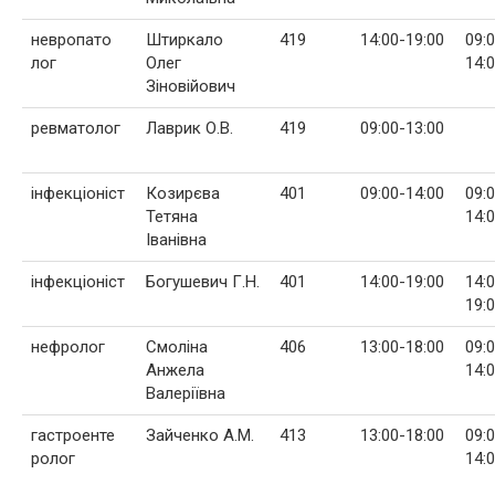
невропато
Штиркало
419
14:00-19:00
09:
лог
Олег
14:
Зіновійович
ревматолог
Лаврик О.В.
419
09:00-13:00
інфекціоніст
Козирєва
401
09:00-14:00
09:
Тетяна
14:
Іванівна
інфекціоніст
Богушевич Г.Н.
401
14:00-19:00
14:
19:
нефролог
Смоліна
406
13:00-18:00
09:
Анжела
14:
Валеріївна
гастроенте
Зайченко А.М.
413
13:00-18:00
09:
ролог
14: