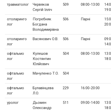
травматолог
Червяков
509
08:00-13:00
14:
Сергій Ілліч
19:
отоларинго
Погребняк
506
Парні
15:
лог
Богдана
20:
Володимирівна
отоларинго
Васянович О.В.
506
Парні
09:
лог
14:
офтальмо
Кулешов
504
08:00-13:00
13:
лог
Костянтин
18:
Юлійович
офтальмо
Мачуленко Т.О.
504
лог
офтальмо
Булавінцева
229
16:00-20:00
лог
Л.О.
уролог
Дьомен
511
09:00-14:00
13:
Олександр
18: