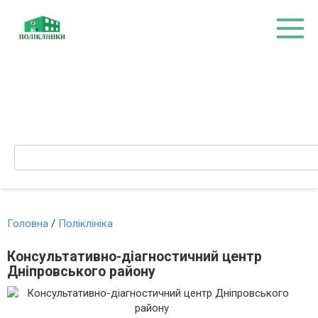
Перейти
до
вмісту
Search:
Головна
/
Поліклініка
Консультативно-діагностичний центр
Дніпровського району