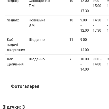
педіатр
Слюсаренко
10
12.00
9.00 -
9
Т.М.
-
15.00
1
17.30
педіатр
Новицька
10
9.00
14.30
1
В.М.
-
-
-
12.00
17.30
1
Каб.
Щоденно
11
9.00
видачі
-
лікарняних
14.00
Каб.
Щоденно
7
10.00
9.00 -
9
щеплення
-
14.00
1
14.00
Фотогалерея
Відгуки: 3