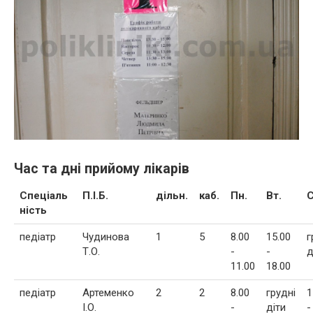
Час та дні прийому лікарів
Спеціаль
П.І.Б.
дільн.
каб.
Пн.
Вт.
С
ність
педіатр
Чудинова
1
5
8.00
15.00
г
Т.О.
-
-
д
11.00
18.00
педіатр
Артеменко
2
2
8.00
грудні
1
І.О.
-
діти
-