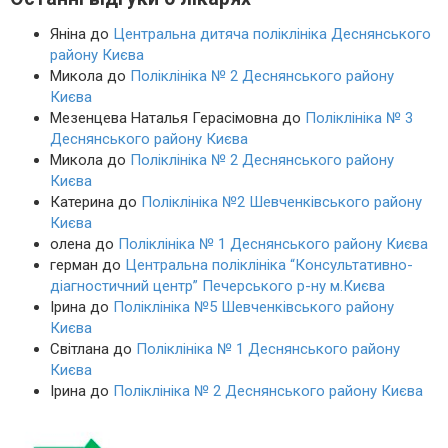
Яніна
до
Центральна дитяча поліклініка Деснянського
району Києва
Микола
до
Поліклініка № 2 Деснянського району
Києва
Мезенцева Наталья Герасімовна
до
Поліклініка № 3
Деснянського району Києва
Микола
до
Поліклініка № 2 Деснянського району
Києва
Катерина
до
Поліклініка №2 Шевченківського району
Києва
олена
до
Поліклініка № 1 Деснянського району Києва
герман
до
Центральна поліклініка “Консультативно-
діагностичний центр” Печерського р-ну м.Києва
Ірина
до
Поліклініка №5 Шевченківського району
Києва
Світлана
до
Поліклініка № 1 Деснянського району
Києва
Ірина
до
Поліклініка № 2 Деснянського району Києва