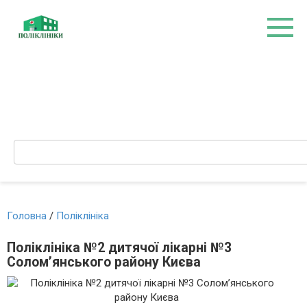
Перейти
до
вмісту
Search:
Головна
/
Поліклініка
Поліклініка №2 дитячої лікарні №3
Солом’янського району Києва