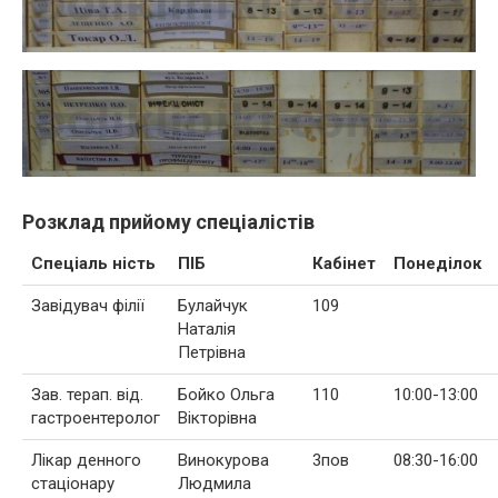
Розклад прийому спеціалістів
Спеціаль ність
ПІБ
Кабінет
Понеділок
Завідувач філії
Булайчук
109
Наталія
Петрівна
Зав. терап. від.
Бойко Ольга
110
10:00-13:00
гастроентеролог
Вікторівна
Лікар денного
Винокурова
3пов
08:30-16:00
стаціонару
Людмила