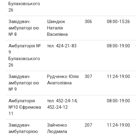
Булаховського
26
Завідувач
Шиндюк
306
08:00-15:26
амбулаторі єю
Наталія
№ 8
Василівна
Амбулаторія №
тел. 424-21-83
08:00-19:00
9
Булаховського
26
Завідувач
Рудченко Юлія
307
11:24-19:00
амбулаторі єю
Анатоліївна
№ 9
Амбулаторія
тел. 452-24-14,
08:00-19:00
№10 Єфремова
452-24-12
11
Завідувач
Зайченко
207
11:24-19:00
амбулаторією
Людмила