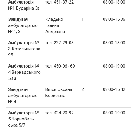
Амбулаторія
тел. 451-37-22
08:00-18:00
№1 Бударіна 3в
Завідувач
Кладько
1
08:00-15:36
амбулаторі єю
Галина
№ 1, 3
Андріївна
Амбулаторія №
тел. 227-29-03
08:00-18:00
3 Котельникова
95
Амбулаторія №
тел. 450-06- 69
08:00-19:00
4 Вернадського
53 а
Завідувач
Вітіск Оксана
2
08:00-15:42
амбулаторі єю
Борисівна
№ 4
Амбулаторія №
тел. 424-20-92
08:00-19:00
5 Чорнобиль
ська 5/7