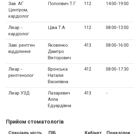
Зав. АГ
Попопвич Т.Г
112
14:00-19:00
Центром,
кардіолог
Лікар -
Ціва Т.А.
112
08:00-13:00
кардіолог
Заві. рентген.
Яковенко
413
08:00-16:00
відділення
Дмитро
Вікторович
Лікар -
Вронська
412
08:00-17:30
рентгенолог
Наталія
Василівна
Лікар УЗД
Лазаревич
413
-
Алла
Едуардівна
Прийом стоматологів
Спеціаль ність
ПІБ
Кабінет
Понеділок