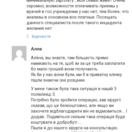
минимальную зарплату , моя семья живет очень
скромно, возможности оплачивать приемы у
врачей в гос.учреждении у нас нет, тем более, что
анализы в основном все платные. Посещать
данного специалиста после такого инцидента
желания нет.
Відповісти
Алла
Алёна, вы знаєте, там більшість прямо
намікають на те, щоб їм за це треба заплатити
бо мало грошей вони получають.
Як би у нас вони були, ми б в приватну клініку
пішли знаючи їхні розцінки.
У мене також була така ситуація в нашій 3
поліклініці 3.
Потрібно було зробити операцію, зав хірургії
сказав, що це безкоштовно, але якщо ви
захочете відблагодарити він не відмовиться…. І
додав.. Подивіться скільки така операція буде
коштувати в добробуті ….
Пішла я до іншого хірурга на консультацію..