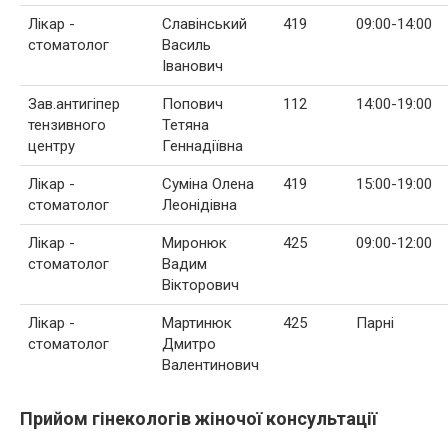
Лікар -
Славінський
419
09:00-14:00
стоматолог
Василь
Іванович
Зав.антигіпер
Попович
112
14:00-19:00
тензивного
Тетяна
центру
Геннадіївна
Лікар -
Суміна Олена
419
15:00-19:00
стоматолог
Леонідівна
Лікар -
Миронюк
425
09:00-12:00
стоматолог
Вадим
Вікторович
Лікар -
Мартинюк
425
Парні
стоматолог
Дмитро
Валентинович
Прийом гінекологів жіночої консультації