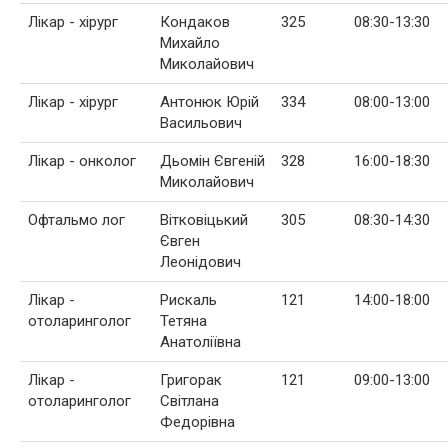
Лікар - хірург
Кондаков
325
08:30-13:30
Михайло
Миколайович
Лікар - хірург
Антонюк Юрій
334
08:00-13:00
Васильович
Лікар - онколог
Дьомін Євгеній
328
16:00-18:30
Миколайович
Офтальмо лог
Вітковіцький
305
08:30-14:30
Євген
Леонідович
Лікар -
Рискаль
121
14:00-18:00
отоларинголог
Тетяна
Анатоліївна
Лікар -
Григорак
121
09:00-13:00
отоларинголог
Світлана
Федорівна