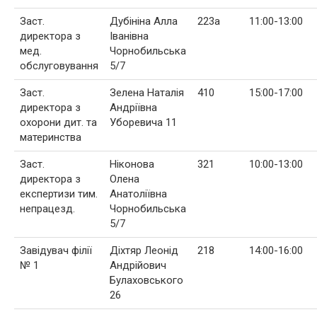
Заст.
Дубініна Алла
223а
11:00-13:00
директора з
Іванівна
мед.
Чорнобильська
обслуговування
5/7
Заст.
Зелена Наталія
410
15:00-17:00
директора з
Андріївна
охорони дит. та
Уборевича 11
материнства
Заст.
Ніконова
321
10:00-13:00
директора з
Олена
експертизи тим.
Анатоліївна
непрацезд.
Чорнобильська
5/7
Завідувач філії
Діхтяр Леонід
218
14:00-16:00
№ 1
Андрійович
Булаховського
26