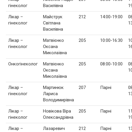
гінеколог
Василівна
1
Лікар –
Майструк
212
14:00-19:00
0
гінеколог
Світлана
1
Василівна
Лікар –
Матвієнко
205
10:00-16:30
1
гінеколог
Оксана
1
Миколаївна
Онкогінеколог
Матвієнко
205
08:00-10:00
0
Оксана
1
Миколаївна
Лікар –
Мартинюк
207
Парні
0
гінеколог
Лариса
1
Володимирівна
Лікар –
Новікова Віра
205
Парні
1
гінеколог
Олександрівна
1
Лікар –
Лазаревич
212
Парні
1