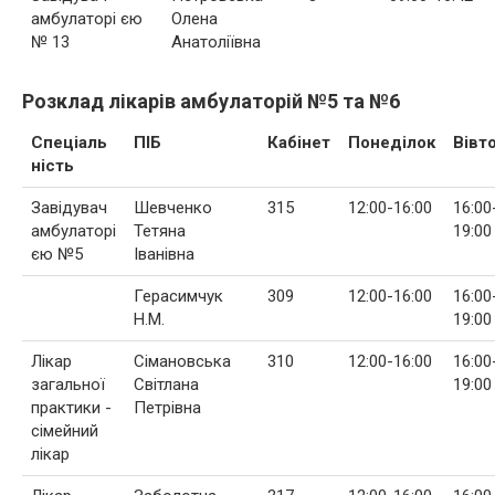
амбулаторі єю
Олена
№ 13
Анатоліївна
Розклад лікарів амбулаторій №5 та №6
Спеціаль
ПІБ
Кабінет
Понеділок
Вівт
ність
Завідувач
Шевченко
315
12:00-16:00
16:00
амбулаторі
Тетяна
19:00
єю №5
Іванівна
Герасимчук
309
12:00-16:00
16:00
Н.М.
19:00
Лікар
Сімановська
310
12:00-16:00
16:00
загальної
Світлана
19:00
практики -
Петрівна
сімейний
лікар