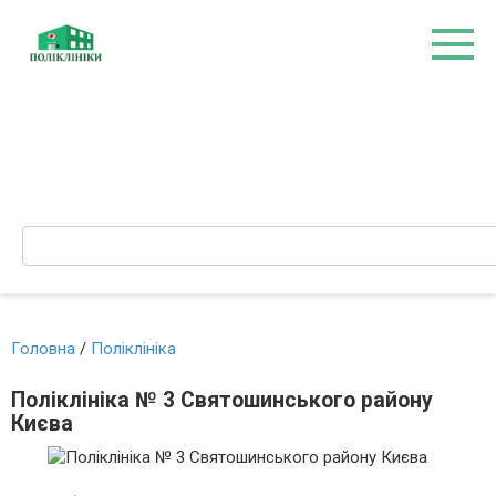
Перейти
до
вмісту
Search:
Головна
/
Поліклініка
Поліклініка № 3 Святошинського району
Києва