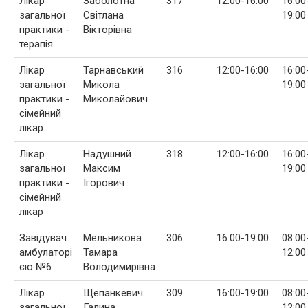
Лікар
Заболотна
317
12:00-16:00
16:00
загальної
Світлана
19:00
практики -
Вікторівна
терапія
Лікар
Тарнавський
316
12:00-16:00
16:00
загальної
Микола
19:00
практики -
Миколайович
сімейний
лікар
Лікар
Надушний
318
12:00-16:00
16:00
загальної
Максим
19:00
практики -
Ігорович
сімейний
лікар
Завідувач
Мельникова
306
16:00-19:00
08:00
амбулаторі
Тамара
12:00
єю №6
Володимирівна
Лікар
Щепанкевич
309
16:00-19:00
08:00
загальної
Галина
12:00