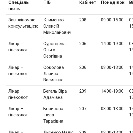
Спеціаль
ПІБ
Кабінет
Понеділок
В
ність
Зав. жіночою
Клименко
208
09:00-15:00
0
консультацією
Олексій
1
Миколайович
Лікар -
Суровцева
206
14:00-19:00
0
гінеколог
Ольга
1
Сергіївна
Лікар –
Соколова
206
08:00-13:00
1
гінеколог
Лариса
1
Василівна
Лікар –
Бегаль Віра
209
14:00-19:00
0
гінеколог
Адамівна
1
Лікар –
Борисова
207
08:00-13:00
1
гінеколог
Інеса
1
Тарасівна
Лікар –
Лисенко Надія
209
08:00-13:00
1