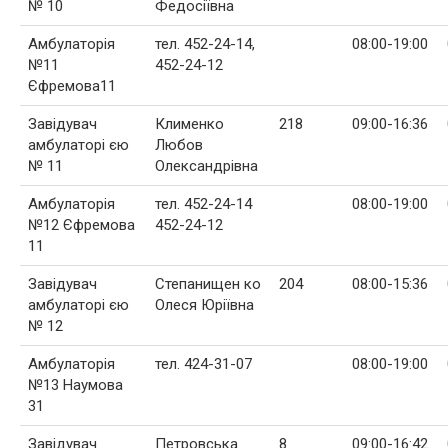
№ 10
Федосіївна
Амбулаторія
тел. 452-24-14,
08:00-19:00
№11
452-24-12
Єфремова11
Завідувач
Клименко
218
09:00-16:36
амбулаторі єю
Любов
№ 11
Олександрівна
Амбулаторія
тел. 452-24-14
08:00-19:00
№12 Єфремова
452-24-12
11
Завідувач
Степанищен ко
204
08:00-15:36
амбулаторі єю
Олеся Юріївна
№ 12
Амбулаторія
тел. 424-31-07
08:00-19:00
№13 Наумова
31
Завідувач
Петровська
8
09:00-16:42