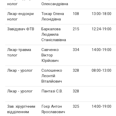
нолог
Олександрівна
Лікар-ендокри
Токар Олена
108
13:00-18:00
нолог
Леонідівна
Завідувач ФТВ
Баркалова
215
12:24-19:00
Людмила
Станіславівна
Лікар-травма
Савченко
334
14:00-19:00
толог
Віктор
Юрійович
Лікар - уролог
Солошенко
328
08:00-13:00
Леонтій
Віталійович
Лікар - уролог
Пантазі С.В.
328
Зав. хірургічним
Гоєр Антон
325
14:00-19:00
відділенням
Ярославович