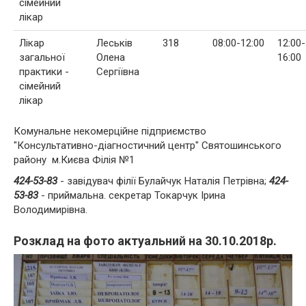
сімейний
лікар
Лікар
Леськів
318
08:00-12:00
12:00-
загальної
Олена
16:00
практики -
Сергіївна
сімейний
лікар
Комунальне некомерційне підприємство
"Консультативно-діагностичний центр" Святошинського
району м.Києва Філія №1
424-53-83
- завідувач філії Булайчук Наталія Петрівна;
424-
53-83
- приймальна. cекретар Токарчук Ірина
Володимирівна.
Розклад на фото актуальний на 30.10.2018р.