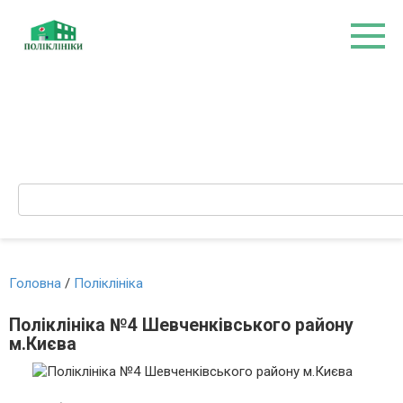
Перейти
до
вмісту
Search:
Головна
/
Поліклініка
Поліклініка №4 Шевченківського району
м.Києва