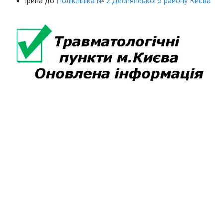
Ірина
до
Поліклініка № 2 Деснянського району Києва