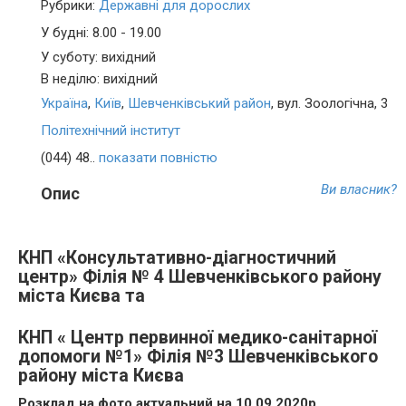
Рубрики:
Державні для дорослих
У будні: 8.00 - 19.00
У суботу: вихідний
В неділю: вихідний
Україна
,
Київ
,
Шевченківський район
, вул. Зоологічна, 3
Політехнічний інститут
(044) 48..
показати повністю
Ви власник?
Опис
КНП «Консультативно-діагностичний
центр» Філія № 4 Шевченківського району
міста Києва та
КНП « Центр первинної медико-санітарної
допомоги №1» Філія №3 Шевченківського
району міста Києва
Розклад на фото актуальний на 10.09.2020р.