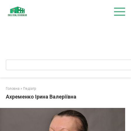
Перейти
до
вмісту
Search:
Головна
»
Педіатр
Ахременко Ірина Валеріївна