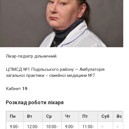
Лікар-педіатр дільничний.
ЦПМСД №1 Подільського району — Амбулаторія
загальної практики – сімейної медицини №7.
Кабінет
19
.
Розклад роботи лікаря
Пн
Вт
Ср
Чт
Пт
Суб
Вс
9:00-
12:00-
10:00-
9:00-
11:00-
-
-