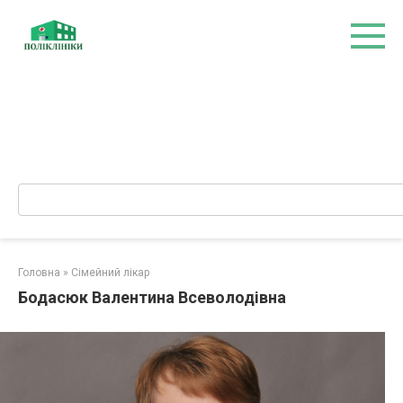
Перейти
до
вмісту
Search:
Головна
»
Сімейний лікар
Бодасюк Валентина Всеволодівна